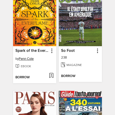
Spark of the Everflame
So Foot
238
by
Penn Cole
MAGAZINE
EBOOK
BORROW
BORROW