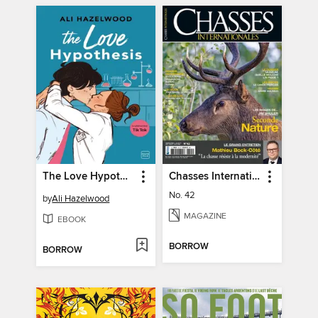
The Love Hypothesis
Chasses Internationales
No. 42
by
Ali Hazelwood
MAGAZINE
EBOOK
BORROW
BORROW